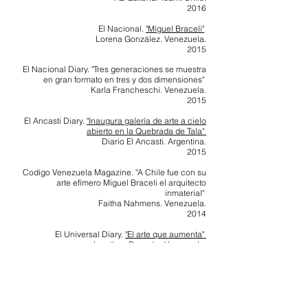
2016
El Nacional.
"Miguel Braceli"
Lorena González. Venezuela.
2015
El Nacional Diary. "Tres generaciones se muestra
en gran formato en tres y dos dimensiones"
Karla Francheschi. Venezuela.
2015
El Ancasti Diary.
"Inaugura galería de arte a cielo
abierto en la Quebrada de Tala"
Diario El Ancasti. Argentina.
2
015
Codigo Venezuela Magazine. "A Chile fue con su
arte efímero Miguel Braceli el arquitecto
inmaterial"
Faitha Nahmens. Venezuela.
2014
El Universal Diary.
"El arte que aumenta"
Jonathan Reverón. Venezuela.
2014
Alavena Blog.
“Arquitecturas Coreográficas”
Guillermo Becar. Chile.
2014