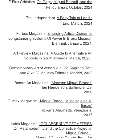
E-Flux Criticism.
On Gego, Miguel Braceli, and the
Reticuláreas
. October, 2024
The Independent.
A Fairy Tale at Land’s
End.
March. 2024
Forbes Magazine.
Emerging Artists Dismantle
Longstanding Systems Of Power In Bronx Museum
Biennial.
January. 2024.
Art Review Magazine.
A Guide to Alternative Art
Schools in South America
. March, 2023.
Contemporary Art of Venezuela. V2. Sagrario Berti
and Aixa. Villanueva Editores. Madrid, 2023
Bmore Art Magazine.
¨Masters: Miguel Braceli¨
Teri Henderson. Baltimore, US.
2020
Climax Magazine.
¨Miguel Braceli, el paisaje es su
lienzo¨
Yoiyana Ahumada. Venezuela.
2017
Index Magazine.
¨COLABORATIVE GEOMETRIES:
On Metamodernity and the Collective Project of
Miguel Braceli¨
.
Manuel Vásquez Ortega. Ecuador.