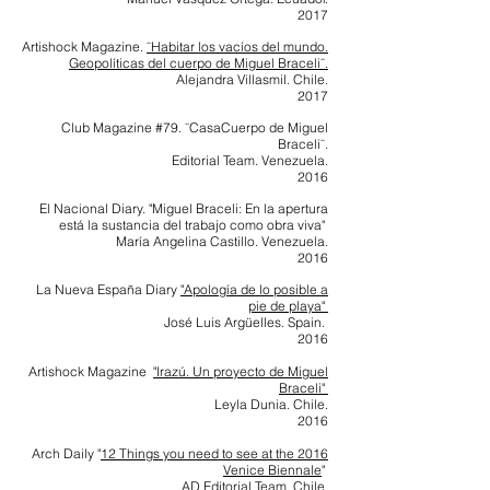
2017
Artishock Magazine.
¨Habitar los vacíos del mundo.
Geopolíticas del cuerpo de Miguel Braceli¨.
Alejandra Villasmil. Chile.
2017
C
lub Magazine #79. ¨CasaCuerpo de Miguel
Braceli¨.
Editorial Team. Venezuela.
2016
El Nacional Diary. "Miguel Braceli: En la apertura
está la sustancia del trabajo como obra viva"
María Angelina Castillo. Venezuela.
2016
La Nueva España Diary
"Apología de lo posible a
pie de playa"
José Luis Argüelles. Spain.
2016
Artishock Magazine
"Irazú. Un proyecto de Miguel
Braceli"
Leyla Dunia. Chile.
2016
Arch Daily "
12 Things you need to see at the 2016
Venice Biennale
"
AD Editorial Team. Chile.