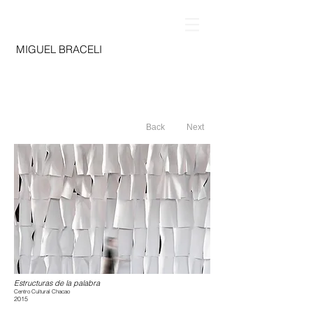
MIGUEL BRACELI
Back
Next
Estructuras de la palabra
Centro Cultural Chacao
2015